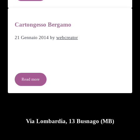
Cartongesso Bergamo
21 Gennaio 2014
by
webcreator
La nostra azienda opera da anni nel campo delle
lavorazioni e decorazioni in cartongesso, con una
particolare cura del dettaglio che …
Read more
Cartongesso Bergamo
Via Lombardia, 13 Busnago (MB)