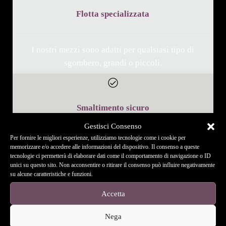
Flotta specializzata
I nostri mezzi sono adatti per qualsiasi tipo di
sgombero, grandi o piccoli.
Smaltimento sicuro
Gestisci Consenso
Per fornire le migliori esperienze, utilizziamo tecnologie come i cookie per
Ci occupiamo del trasporto e smaltimento dei
memorizzare e/o accedere alle informazioni del dispositivo. Il consenso a queste
tecnologie ci permetterà di elaborare dati come il comportamento di navigazione o ID
materiali ingombranti in discarica.
unici su questo sito. Non acconsentire o ritirare il consenso può influire negativamente
su alcune caratteristiche e funzioni.
Accetta
Nega